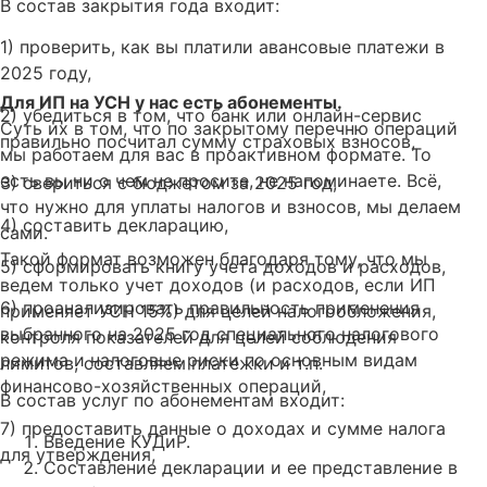
В состав закрытия года входит:
1) проверить, как вы платили авансовые платежи в
2025 году,
Для ИП на УСН у нас есть абонементы.
2) убедиться в том, что банк или онлайн-сервис
Суть их в том, что по закрытому перечню операций
правильно посчитал сумму страховых взносов,
мы работаем для вас в проактивном формате. То
есть вы ни о чем не просите, не напоминаете. Всё,
3) свериться с бюджетом за 2025 год,
что нужно для уплаты налогов и взносов, мы делаем
4) составить декларацию,
сами.
Такой формат возможен благодаря тому, что мы
5) сформировать книгу учета доходов и расходов,
ведем только учет доходов (и расходов, если ИП
6) проанализировать правильность применения
применяет УСН 15%) для целей налогообложения,
выбранного на 2025 год специального налогового
контроля показателей для целей соблюдения
режима и налоговые риски по основным видам
лимитов, составляем платежки и т.п.
финансово-хозяйственных операций,
В состав услуг по абонементам входит:
7) предоставить данные о доходах и сумме налога
Введение КУДиР.
для утверждения,
Составление декларации и ее представление в