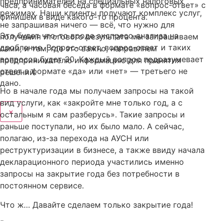
предпринимателей на специальных налоговых
часа, а часовая беседа в формате «вопрос-ответ» с
режимах. Наши клиенты получают комплекс услуг,
финишем в виде какого-то процента.
не запрашивая ничего — всё, что нужно для
Это будет что-то вроде экспресс-анализа на
получения итогового результата мы запрашиваем
дробление. Вопрос-ответ, вопрос-ответ и таких
сами, и там, где это важно, направляем
вопросов будет 30. Каждый вопрос подразумевает
предпринимателю информацию для принятия
ответ в формате «да» или «нет» — третьего не
решений.
дано.
Но в начале года мы получаем запросы на такой
вид услуги, как «закройте мне только год, а с
×
остальным я сам разберусь». Такие запросы и
раньше поступали, но их было мало. А сейчас,
полагаю, из-за перехода на АУСН или
реструктуризации в бизнесе, а также ввиду начала
декларационного периода участились именно
запросы на закрытие года без потребности в
постоянном сервисе.
Что ж… Давайте сделаем только закрытие года!