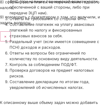
ФНС (при наличии технической возможности,
8) сформировать платеж на перечисление годового
обеспеченной с вашей стороны, либо при
налога,
передаче ЭЦП нам).
9) поговорить с бухгалтером о том, что получили, и
Ответы на требования со стороны ФНС.
задать вопросы.
Составление платежек на уплату авансовых
платежей по налогу и фиксированных
страховых взносов за себя.
×
Раздельный учет (если имеется совмещение с
ПСН) доходов и расходов.
Ответы на вопросы без ограничений по
количеству по основному виду деятельности.
Контроль за соблюдением ПОД/ФТ.
Проверка договоров на предмет налоговых
рисков.
Составление декларации по итогам года,
уведомлений об исчисленных налогах.
К описанному выше объему задач можно добавить