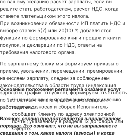
по вашему желанию расчет зарплаты, если вы
решите стать работодателем, расчет НДС, когда
станете плательщиком этого налога.
При возникновении обязанности ИП платить НДС и
выборе ставки 5(7) или 20(10) % добавляются
функции по формированию книги продаж и книги
покупок, и декларации по НДС, ответы на
требования налогового органа.
По зарплатному блоку мы формируем приказы о
приеме, увольнении, перемещении, премировании,
начисляем зарплату, следим за соблюдением
законодательства в области труда (индексация
Основные положения регламента оказания услуг
зарплаты, график отпусков), формируем отчетность
О начисленных и подлежащих перечислению
по зарплатным налогам, даём рекомендации
налогах, взносах и сборах Исполнитель
работодателю.
сообщает Клиенту по адресу электронной
Важное:
сервис предоставляется в проактивном
почты, указанному в разделе 12 договора или
порядке. Это означает, что не вы запрашиваете
Оферте.
сведения о том, какие налоги (взносы) и когда