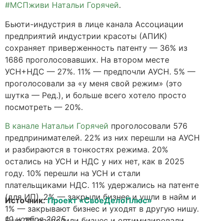
#МСПживи Натальи Горячей
.
Бьюти-индустрия в лице канала Ассоциации
предприятий индустрии красоты (АПИК)
сохраняет приверженность патенту — 36% из
1686 проголосовавших. На втором месте
УСН+НДС — 27%. 11% — предпочли АУСН. 5% —
проголосовали за «у меня свой режим» (это
шутка — Ред.), и больше всего хотело просто
посмотреть — 20%.
В канале Натальи Горячей
проголосовали 576
предпринимателей. 22% из них перешли на АУСН
и разбираются в тонкостях режима. 20%
остались на УСН и НДС у них нет, как в 2025
году. 10% перешли на УСН и стали
плательщиками НДС. 11% удержались на патенте
(для ИП). 2% — закрыли бизнес и ушли в найм и
Источник:
Проект «СвоеДелоПлюс»
1% — закрывают бизнес и уходят в другую нишу.
10 ноября 2025
Еще 2% разделили бизнес и оптимизировали