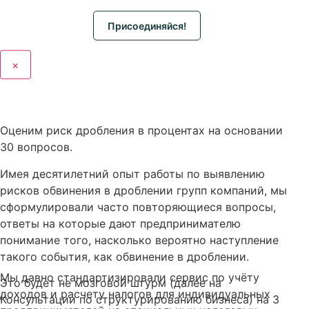
Присоединяйся!
×
Оценим риск дробления в процентах на основании
30 вопросов.
Имея десятилетний опыт работы по выявлению
рисков обвинения в дроблении групп компаний, мы
сформулировали часто повторяющиеся вопросы,
ответы на которые дают предпринимателю
понимание того, насколько вероятно наступление
такого события, как обвинение в дроблении.
Мы давно стандартизировали сервис по учёту
Это будет не мозговой штурм (далее на
доходов и расчету налогов для индивидуальных
Консультации по структурированию бизнеса) на 3