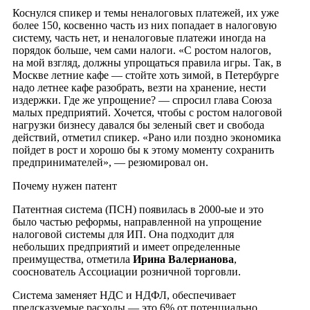
Коснулся спикер и темы неналоговых платежей, их уже
более 150, косвенно часть из них попадает в налоговую
систему, часть нет, и неналоговые платежи иногда на
порядок больше, чем сами налоги. «С ростом налогов,
на мой взгляд, должны упрощаться правила игры. Так, в
Москве летние кафе — стойте хоть зимой, в Петербурге
надо летнее кафе разобрать, везти на хранение, нести
издержки. Где же упрощение? — спросил глава Союза
малых предприятий. Хочется, чтобы с ростом налоговой
нагрузки бизнесу давался бы зеленый свет и свобода
действий, отметил спикер. «Рано или поздно экономика
пойдет в рост и хорошо бы к этому моменту сохранить
предпринимателей», — резюмировал он.
Почему нужен патент
Патентная система (ПСН) появилась в 2000-ые и это
было частью реформы, направленной на упрощение
налоговой системы для ИП. Она подходит для
небольших предприятий и имеет определенные
преимущества, отметила
Ирина Валерианова
,
сооснователь Ассоциации розничной торговли.
Система заменяет НДС и НДФЛ, обеспечивает
предсказуемые расходы — это 6% от потенциально