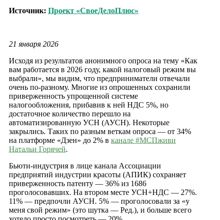
Источник:
Проект «СвоеДелоПлюс»
21 января 2026
Исходя из результатов анонимного опроса на тему «Как
вам работается в 2026 году, какой налоговый режим вы
выбрали», мы видим, что предприниматели отвечали
очень по-разному. Многие из опрошенных сохранили
приверженность упрощенной системе
налогообложения, прибавив к ней НДС 5%, но
достаточное количество перешло на
автоматизированную УСН (АУСН). Некоторые
закрылись. Таких по разным веткам опроса — от 34%
на платформе «Дзен» до 2% в
канале #МСПживи
Натальи Горячей
.
Бьюти-индустрия в лице канала Ассоциации
предприятий индустрии красоты (АПИК) сохраняет
приверженность патенту — 36% из 1686
проголосовавших. На втором месте УСН+НДС — 27%.
11% — предпочли АУСН. 5% — проголосовали за «у
меня свой режим» (это шутка — Ред.), и больше всего
хотело просто посмотреть — 20%.