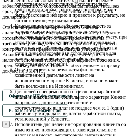
начисленных авансовых платежах и налоге передаем
ответственному сотруднику Исполнителя по
заблаговременно, в сопроводительном письме указывая
телефону или иным голосовым способом, может
срок, не позднее чем когда надо заплатить/направить
быть трактовано неверно и привести к результату, не
декларацию.
соответствующему ожиданиям.
Клиент принимает на себя ответственность за
Ответы на требования берём на себя. Сначала
наличие оригиналов первичных документов,
анализируем, какую информацию запросить у вас, затем
подлежащих бухгалтерскому и налоговому учету, при
готовим то, что зависит от нас. Проект ответа на
этом Исполнитель осуществляет необходимые и
требование утверждается нашей службой внутреннего
достаточные действия для получения от Клиента
контроля, затем предлагается вам для утверждения.
копий (или фотографий) в хорошем качестве для
Аналогичным способом мы поступаем и с расчетами
полного и достоверного учета финансово-
налогов: заполняем табличку, прикладываем пояснения,
хозяйственных операций.
предлагаем утвердить. После — обеспечиваем отправку
Ответственность за результаты финансово-
документа в ИФНС.
хозяйственной деятельности лежит на
исполнительном органе Клиента, и она не может
быть возложена на Исполнителя.
Для целей своевременного начисления заработной
Оферта для ИП без сотрудников
платы и иных выплат социального характера Клиент
направляет данные для начислений и
соответствующих выплат не позднее чем за 1 (одни)
Регламент взаимодействия
рабочие сутки до даты выплаты заработной платы,
установленной у Клиента.
Исполнитель для целей информирования Клиента об
×
изменениях, происходящих в законодательстве о
налогах и взносах, регуляторной деятельности и