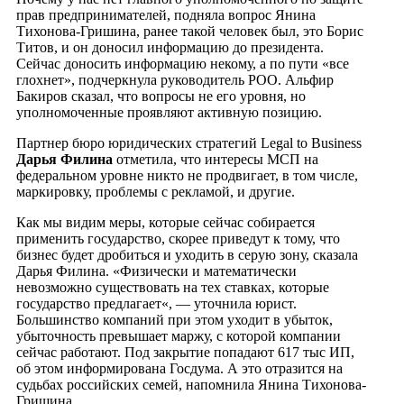
прав предпринимателей, подняла вопрос Янина
Тихонова-Гришина, ранее такой человек был, это Борис
Титов, и он доносил информацию до президента.
Сейчас доносить информацию некому, а по пути «все
глохнет», подчеркнула руководитель РОО. Альфир
Бакиров сказал, что вопросы не его уровня, но
уполномоченные проявляют активную позицию.
Партнер бюро юридических стратегий Legal to Business
Дарья Филина
отметила, что интересы МСП на
федеральном уровне никто не продвигает, в том числе,
маркировку, проблемы с рекламой, и другие.
Как мы видим меры, которые сейчас собирается
применить государство, скорее приведут к тому, что
бизнес будет дробиться и уходить в серую зону, сказала
Дарья Филина. «Физически и математически
невозможно существовать на тех ставках, которые
государство предлагает«, — уточнила юрист.
Большинство компаний при этом уходит в убыток,
убыточность превышает маржу, с которой компании
сейчас работают. Под закрытие попадают 617 тыс ИП,
об этом информирована Госдума. А это отразится на
судьбах российских семей, напомнила Янина Тихонова-
Гришина.