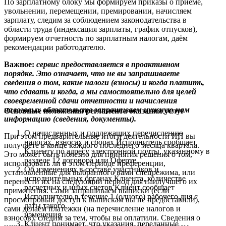
По зарплатному блоку мы формируем приказы о приеме,
увольнении, перемещении, премировании, начисляем
зарплату, следим за соблюдением законодательства в
области труда (индексация зарплаты, график отпусков),
формируем отчетность по зарплатным налогам, даём
рекомендации работодателю.
Важное:
сервис предоставляется в проактивном
порядке. Это означает, что не вы запрашиваете
сведения о том, какие налоги (взносы) и когда платить,
что сдавать и когда, а мы самостоятельно для целей
своевременной сдачи отчетности и начисления
налоговых обязательств запрашиваем нужную нам
Основные положения регламента оказания услуг
информацию (сведения, документы).
О начисленных и подлежащих перечислению
При этом предварительные итоги деятельности ИП вы
налогах, взносах и сборах Исполнитель сообщает
получаете в конце каждого последнего месяца квартала.
Клиенту по адресу электронной почты, указанному в
Это может быть полезно для принятия решения о том,
разделе 12 договора или Оферте.
использовать ли в этом периоде преференции,
Об изменениях в составе участников и
установленные для выбранного вами спецрежима, или
исполнительных органах Клиента, количестве
перенести их на следующий период для наилучшего их
расчетных и иных счетов Клиент сообщает
применения. Сами запрашиваем выписки (если
Исполнителю в течение 1 (одного) рабочего дня с
просмотровый доступ к выпискам вы не предоставили),
даты такого
сами делаем платежки (на перечисление налогов и
изменения.
взносов), следим за тем, чтобы вы оплатили. Сведения о
Клиент понимает, что указания, переданные