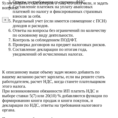
Ответы на требования со стороны ФНС.
9) поговорить с бухгалтером о том, что получили, и задать
Составление платежек на уплату авансовых
вопросы.
платежей по налогу и фиксированных страховых
взносов за себя.
×
Раздельный учет (если имеется совмещение с ПСН)
доходов и расходов.
Ответы на вопросы без ограничений по количеству
по основному виду деятельности.
Контроль за соблюдением ПОД/ФТ.
Проверка договоров на предмет налоговых рисков.
Составление декларации по итогам года,
уведомлений об исчисленных налогах.
К описанному выше объему задач можно добавить по
вашему желанию расчет зарплаты, если вы решите стать
работодателем, расчет НДС, когда станете плательщиком
этого налога.
При возникновении обязанности ИП платить НДС и
выборе ставки 5(7) или 20(10) % добавляются функции по
формированию книги продаж и книги покупок, и
декларации по НДС, ответы на требования налогового
органа.