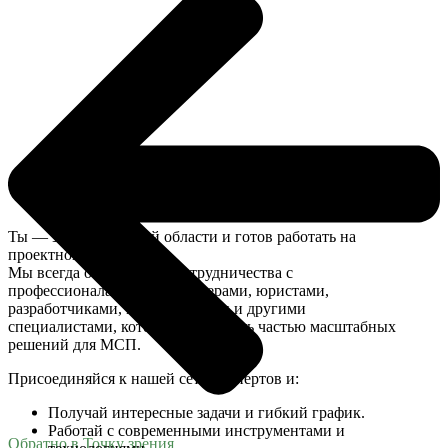
Ты — эксперт в своей области и готов работать на
проектной основе?
Мы всегда открыты для сотрудничества с
профессионалами — бухгалтерами, юристами,
разработчиками, маркетологами и другими
специалистами, которые хотят быть частью масштабных
решений для МСП.
Присоединяйся к нашей сети экспертов и:
Получай интересные задачи и гибкий график.
Работай с современными инструментами и
Обратно в Точку зрения
технологиями.