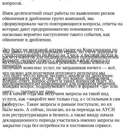
вопросов.
Имея десятилетний опыт работы по выявлению рисков
обвинения в дроблении групп компаний, мы
сформулировали часто повторяющиеся вопросы, ответы на
которые дают предпринимателю понимание того,
насколько вероятно наступление такого события, как
обвинение в дроблении.
Это будет не мозговой штурм (далее на Консультации по
Мы давно стандартизировали сервис по учёту доходов и
структурированию бизнеса) на 3 часа, а часовая беседа в
расчету налогов для индивидуальных предпринимателей
формате «вопрос-ответ» с финишем в виде какого-то
на специальных налоговых режимах. Наши клиенты
процента.
получают комплекс услуг, не запрашивая ничего — всё,
что нужно для получения итогового результата мы
Это будет что-то вроде экспресс-анализа на дробление.
запрашиваем сами, и там, где это важно, направляем
Вопрос-ответ, вопрос-ответ и таких вопросов будет 30.
предпринимателю информацию для принятия решений.
Каждый вопрос подразумевает ответ в формате «да» или
«нет» — третьего не дано.
Но в начале года мы получаем запросы на такой вид
услуги, как «закройте мне только год, а с остальным я сам
разберусь». Такие запросы и раньше поступали, но их
×
было мало. А сейчас, полагаю, из-за перехода на АУСН
или реструктуризации в бизнесе, а также ввиду начала
декларационного периода участились именно запросы на
закрытие года без потребности в постоянном сервисе.