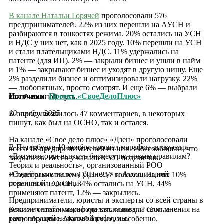
В канале Натальи Горячей
проголосовали 576
предпринимателей. 22% из них перешли на АУСН и
разбираются в тонкостях режима. 20% остались на УСН
и НДС у них нет, как в 2025 году. 10% перешли на УСН
и стали плательщиками НДС. 11% удержались на
патенте (для ИП). 2% — закрыли бизнес и ушли в найм
и 1% — закрывают бизнес и уходят в другую нишу. Еще
2% разделили бизнес и оптимизировали нагрузку. 22%
— любопятных, просто смотрят. И еще 6% — выбрали
Источник:
Проект «СвоеДелоПлюс»
какой-то иной путь.
10 ноября 2025
К опросу появилось 47 комментариев, в некоторых
пишут, как был на ОСНО, так и остался.
На канале «Свое дело плюс» «Дзен» проголосовали
В Петербурге 10 ноября прошел марафон-дискуссия
всего 18 предпринимателей из них 34% сообщили, что
«Возможно ли выжить бизнесу по новым правилам?
закрылись. Всего у канала 8 591 подписчик.
Теория и реальность», организованный РОО
«Содействие малому бизнесу» и Ассоциацией
В телеграм-канале «СДП» 217 голосов. Из них 10%
розничной торговли.
перешли на АУСН, 34% остались на УСН, 44%
применяют патент, 12% — закрылись.
Предприниматели, юристы и эксперты со всей страны в
режиме онлайн-марафона высказывали свои мнения на
Какие из этого можно сделать выводы? Самые
тему текущей налоговой реформы.
разнообразные. Малый бизнес, и особенно,