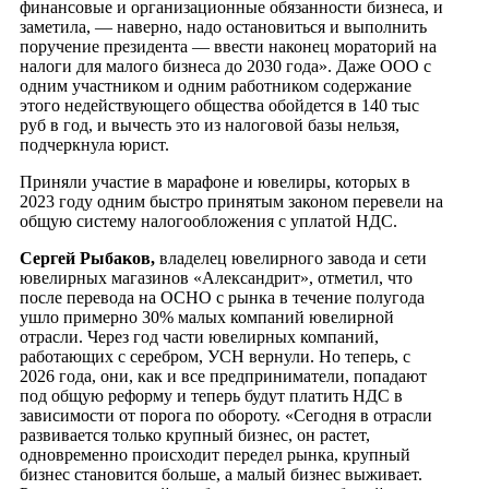
финансовые и организационные обязанности бизнеса, и
заметила, — наверно, надо остановиться и выполнить
поручение президента — ввести наконец мораторий на
налоги для малого бизнеса до 2030 года». Даже ООО с
одним участником и одним работником содержание
этого недействующего общества обойдется в 140 тыс
руб в год, и вычесть это из налоговой базы нельзя,
подчеркнула юрист.
Приняли участие в марафоне и ювелиры, которых в
2023 году одним быстро принятым законом перевели на
общую систему налогообложения с уплатой НДС.
Сергей Рыбаков,
владелец ювелирного завода и сети
ювелирных магазинов «Александрит», отметил, что
после перевода на ОСНО с рынка в течение полугода
ушло примерно 30% малых компаний ювелирной
отрасли. Через год части ювелирных компаний,
работающих с серебром, УСН вернули. Но теперь, с
2026 года, они, как и все предприниматели, попадают
под общую реформу и теперь будут платить НДС в
зависимости от порога по обороту. «Сегодня в отрасли
развивается только крупный бизнес, он растет,
одновременно происходит передел рынка, крупный
бизнес становится больше, а малый бизнес выживает.