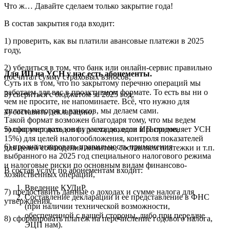
Что ж… Давайте сделаем только закрытие года!
В состав закрытия года входит:
1) проверить, как вы платили авансовые платежи в 2025
году,
2) убедиться в том, что банк или онлайн-сервис правильно
Для ИП на УСН у нас есть абонементы.
посчитал сумму страховых взносов,
Суть их в том, что по закрытому перечню операций мы
работаем для вас в проактивном формате. То есть вы ни о
3) свериться с бюджетом за 2025 год,
чем не просите, не напоминаете. Всё, что нужно для
уплаты налогов и взносов, мы делаем сами.
4) составить декларацию,
Такой формат возможен благодаря тому, что мы ведем
5) сформировать книгу учета доходов и расходов,
только учет доходов (и расходов, если ИП применяет УСН
15%) для целей налогообложения, контроля показателей
6) проанализировать правильность применения
для целей соблюдения лимитов, составляем платежки и т.п.
выбранного на 2025 год специального налогового режима
и налоговые риски по основным видам финансово-
В состав услуг по абонементам входит:
хозяйственных операций,
Введение КУДиР.
7) предоставить данные о доходах и сумме налога для
Составление декларации и ее представление в ФНС
утверждения,
(при наличии технической возможности,
обеспеченной с вашей стороны, либо при передаче
8) сформировать платеж на перечисление годового налога,
ЭЦП нам).