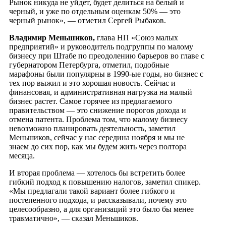
Рынок никуда не уйдет, будет делиться на белый и
черный, и уже по отдельным оценкам 50% — это
черный рынок», — отметил Сергей Рыбаков.
Владимир Меньшиков,
глава НП «Союз малых
предприятий» и руководитель подгруппы по малому
бизнесу при Штабе по преодолению барьеров во главе с
губернатором Петербурга, отметил, подобные
марафоны были популярны в 1990-ые годы, но бизнес с
тех пор выжил и это хорошая новость. Сейчас и
финансовая, и административная нагрузка на малый
бизнес растет. Самое горячее из предлагаемого
правительством — это снижение порогов дохода и
отмена патента. Проблема том, что малому бизнесу
невозможно планировать деятельность, заметил
Меньшиков, сейчас у нас середина ноября и мы не
знаем до сих пор, как мы будем жить через полтора
месяца.
И вторая проблема — хотелось бы встретить более
гибкий подход к повышению налогов, заметил спикер.
«Мы предлагали такой вариант более гибкого и
постепенного подхода, и рассказывали, почему это
целесообразно, а для организаций это было бы менее
травматично», — сказал Меньшиков.